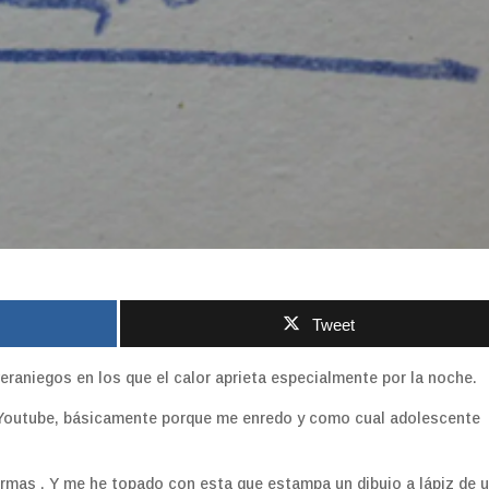
Tweet
eraniegos en los que el calor aprieta especialmente por la noche.
 Youtube, básicamente porque me enredo y como cual adolescente
irmas . Y me he topado con esta que estampa un dibujo a lápiz de 