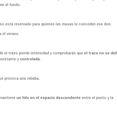
 en el fondo.
eso está reservado para quienes las musas le conceden ese don.
a el verano.
de el trazo pierde intensidad y comprobarás que
el trazo no se deb
 constante y
controlada
.
ue provoca una rebaba.
 mantiene
un hilo en el espacio descendente
entre el punto y la