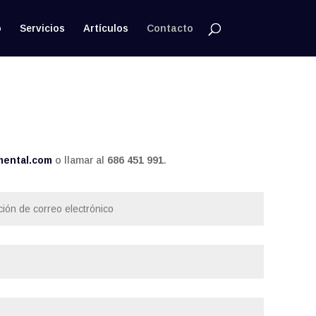
o
Servicios
Artículos
Contacto
mental.com
o llamar al
686 451 991
.