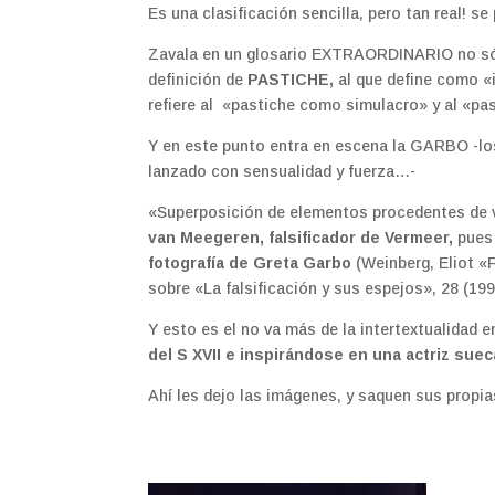
Es una clasificación sencilla, pero tan real! s
Zavala en un glosario EXTRAORDINARIO no sólo
definición de
PASTICHE,
al que define como «i
refiere al «pastiche como simulacro» y al «p
Y en este punto entra en escena la GARBO -l
lanzado con sensualidad y fuerza…-
«Superposición de elementos procedentes de va
van Meegeren, falsificador de Vermeer,
pues
fotografía de Greta Garbo
(Weinberg, Eliot «
sobre «La falsificación y sus espejos», 28 (199
Y esto es el no va más de la intertextualidad e
del S XVII e inspirándose en una actriz suec
Ahí les dejo las imágenes, y saquen sus propi