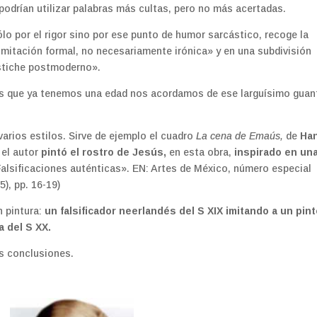
e podrían utilizar palabras más cultas, pero no más acertadas.
 por el rigor sino por ese punto de humor sarcástico, recoge la
mitación formal, no necesariamente irónica» y en una subdivisión
astiche postmoderno».
os que ya tenemos una edad nos acordamos de ese larguísimo guan
rios estilos. Sirve de ejemplo el cuadro
La cena de Emaús,
de
Ha
 el autor
pintó el rostro de Jesús,
en esta obra,
inspirado en un
Falsificaciones auténticas». EN: Artes de México, número especial
5), pp. 16-19)
n pintura:
un falsificador neerlandés del S XIX imitando a un pint
a del S XX.
as conclusiones.