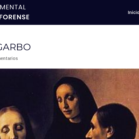
Inici
 GARBO
entarios