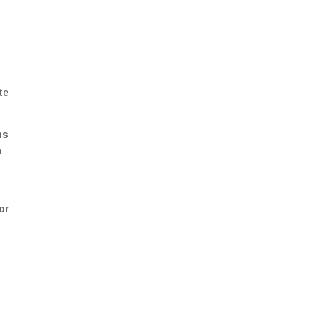
te
ns
a
or