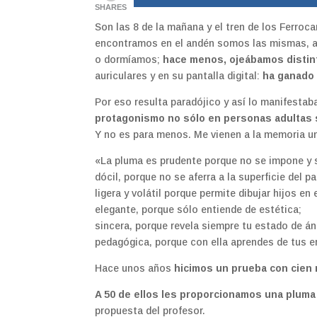
SHARES
Son las 8 de la mañana y el tren de los Ferro
encontramos en el andén somos las mismas,
o dormíamos;
hace menos, ojeábamos distin
auriculares y en su pantalla digital:
ha ganado e
Por eso resulta paradójico y así lo manifesta
protagonismo no sólo en personas adultas 
Y no es para menos. Me vienen a la memoria un
«La pluma es prudente porque no se impone y só
dócil, porque no se aferra a la superficie del pa
ligera y volátil porque permite dibujar hijos e
elegante, porque sólo entiende de estética;
sincera, porque revela siempre tu estado de á
pedagógica, porque con ella aprendes de tus er
Hace unos años
hicimos un prueba con cien n
A 50 de ellos les proporcionamos una pluma
propuesta del profesor.