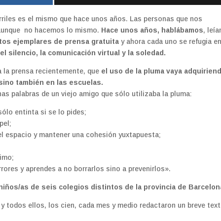
carriles es el mismo que hace unos años. Las personas que nos
 aunque no hacemos lo mismo.
Hace unos años, hablábamos
, leí
tos ejemplares de prensa gratuita
y ahora cada uno se refugia e
l silencio, la comunicación virtual y la soledad.
ba la prensa recientemente, que
el uso de la pluma vaya adquirien
sino también en las escuelas.
as palabras de un viejo amigo que sólo utilizaba la pluma:
lo entinta si se lo pides;
pel;
n el espacio y mantener una cohesión yuxtapuesta;
nimo;
rores y aprendes a no borrarlos sino a prevenirlos».
iños/as de seis colegios distintos de la provincia de Barcelon
y todos ellos, los cien, cada mes y medio redactaron un breve text