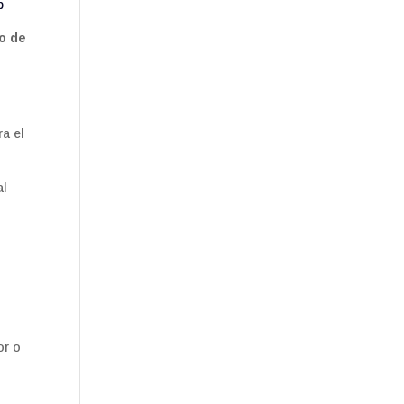
p
o de
ra el
al
or o