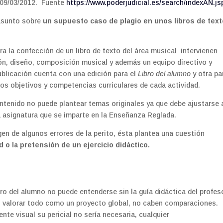
 09/03/2012. Fuente
https://www.poderjudicial.es/search/indexAN.js
asunto sobre
un supuesto caso de plagio en unos libros de text
a la confección de un libro de texto del área musical intervienen
ión, diseño, composición musical y además un equipo directivo y
publicación cuenta con una edición para el
Libro del alumno
y otra pa
los objetivos y competencias curriculares de cada actividad.
ntenido no puede plantear temas originales ya que debe ajustarse 
a asignatura que se imparte en la Enseñanza Reglada.
en de algunos errores de la perito, ésta plantea una cuestión
d o la pretensión de un ejercicio didáctico.
ibro del alumno no puede entenderse sin la guía didáctica del profes
in valorar todo como un proyecto global, no caben comparaciones.
te visual su pericial no sería necesaria, cualquier