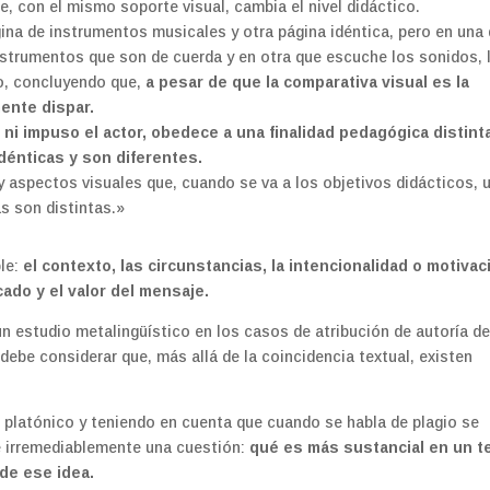
ue, con el mismo soporte visual, cambia el nivel didáctico.
gina de instrumentos musicales y otra página idéntica, pero en una
nstrumentos que son de cuerda y en otra que escuche los sonidos, 
o, concluyendo que,
a pesar de que la comparativa visual es la
ente dispar.
eó ni impuso el actor, obedece a una finalidad pedagógica distint
dénticas y son diferentes.
y aspectos visuales que, cuando se va a los objetivos didácticos, 
as son distintas.»
ble:
el contexto, las circunstancias, la intencionalidad o motivac
cado y el valor del mensaje.
n estudio metalingüístico en los casos de atribución de autoría d
debe considerar que, más allá de la coincidencia textual, existen
o platónico y teniendo en cuenta que cuando se habla de plagio se
e irremediablemente una cuestión:
qué es más sustancial en un t
 de ese idea.