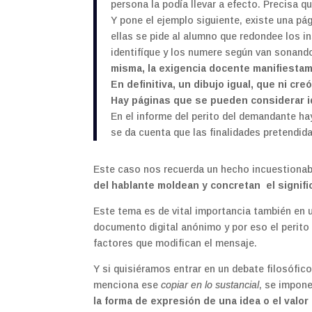
persona la podía llevar a efecto. Precisa q
Y pone el ejemplo siguiente, existe una pá
ellas se pide al alumno que redondee los i
identifíque y los numere según van sonand
misma, la exigencia docente manifiestam
En definitiva, un dibujo igual, que ni cr
Hay páginas que se pueden considerar i
En el informe del perito del demandante ha
se da cuenta que las finalidades pretendid
Este caso nos recuerda un hecho incuestiona
del hablante moldean y concretan el signifi
Este tema es de vital importancia también en u
documento digital anónimo y por eso el perito 
factores que modifican el mensaje.
Y si quisiéramos entrar en un debate filosófic
menciona ese
copiar en lo sustancial
, se impon
la forma de expresión de una idea o el valor