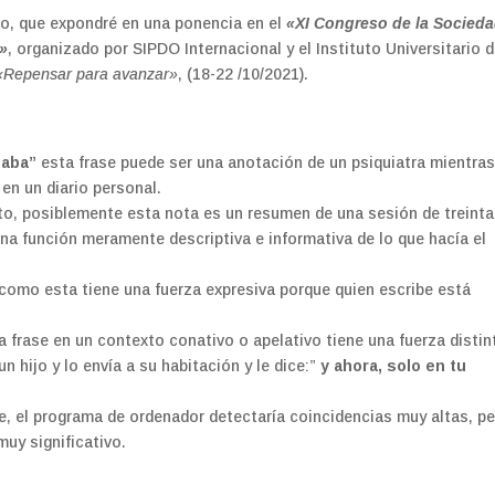
plo, que expondré en una ponencia en el
«XI Congreso de la Socied
a»
, organizado por SIPDO Internacional y el Instituto Universitario d
«Repensar para avanzar»
, (18-22 /10/2021).
naba”
esta frase puede ser una anotación de un psiquiatra mientra
en un diario personal.
ato, posiblemente esta nota es un resumen de una sesión de treinta
na función meramente descriptiva e informativa de lo que hacía el
 como esta tiene una fuerza expresiva porque quien escribe está
frase en un contexto conativo o apelativo tiene una fuerza distin
n hijo y lo envía a su habitación y le dice:”
y ahora, solo en tu
, el programa de ordenador detectaría coincidencias muy altas, p
muy significativo.