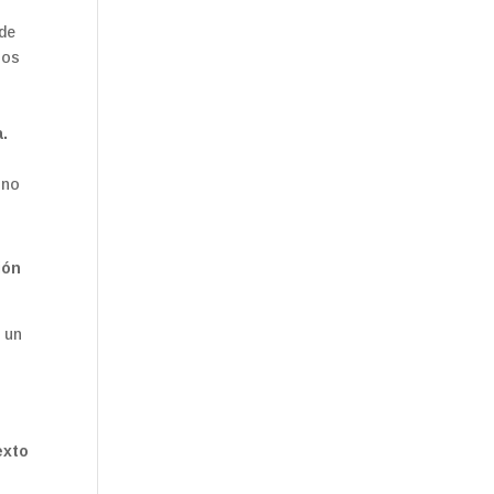
 de
los
a.
uno
ión
e un
exto